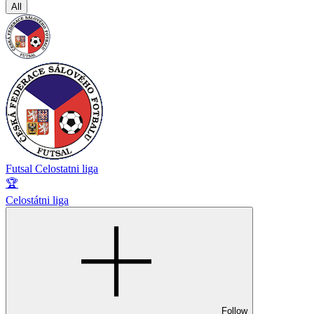
All
Futsal Celostatni liga
🏆
Celostátni liga
Follow