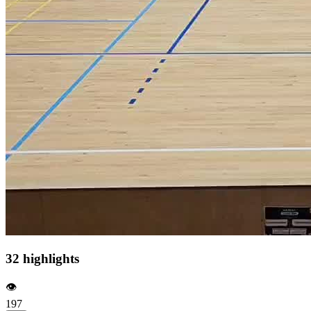
32 highlights
👁️
197