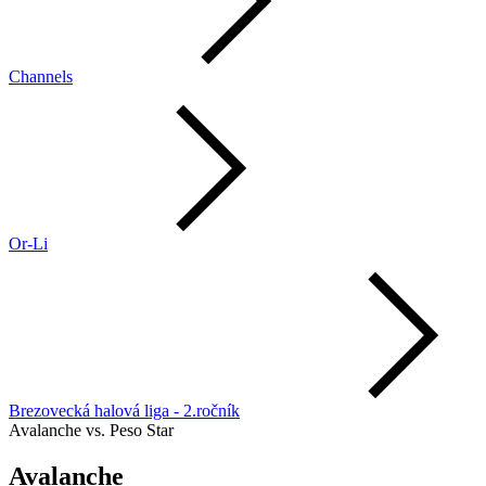
Channels
Or-Li
Brezovecká halová liga - 2.ročník
Avalanche vs. Peso Star
Avalanche